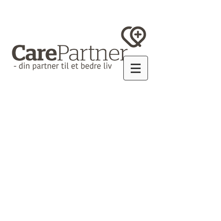
Shop
/
Nedsat funktion
/
Ganghjælpemidler
/
Albuestokke
/
Til voksne