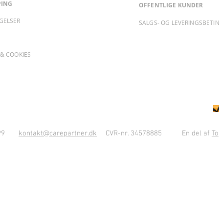
PING
OFFENTLIGE KUNDER
GELSER
SALGS- OG LEVERINGSBETI
& COOKIES
10 99
kontakt@carepartner.dk
CVR-nr. 34578885
En del af
To
 med én hånd, og med det specielle tilbehør til Easy-Up bliver endnu flere ting mulige.
rtryk.