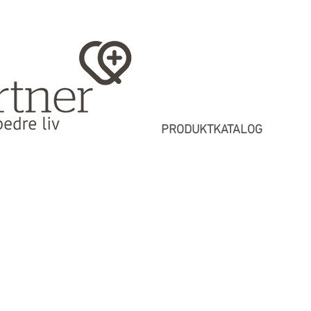
PRODUKTKATALOG
Shop
/
Nedsat funktion
/
Nedsat håndfunktion
/
Til voksne
/
Eas