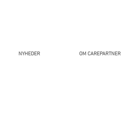
NYHEDER
OM CAREPARTNER
y-Up Vakuumplatform
/
Easy-Up tilbehør