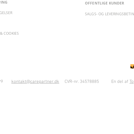
PING
OFFENTLIGE KUNDER
GELSER
SALGS- OG LEVERINGSBETI
& COOKIES
10 99
kontakt@carepartner.dk
CVR-nr. 34578885
En del af
To