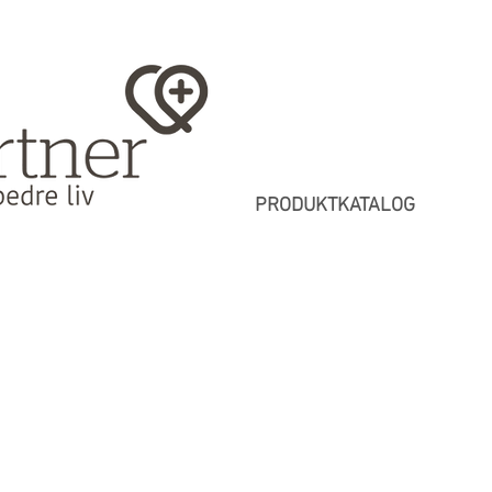
PRODUKTKATALOG
Shop
/
Bad/Toilet
/
Til børn
/
Augsburg Bade- og Toiletstol