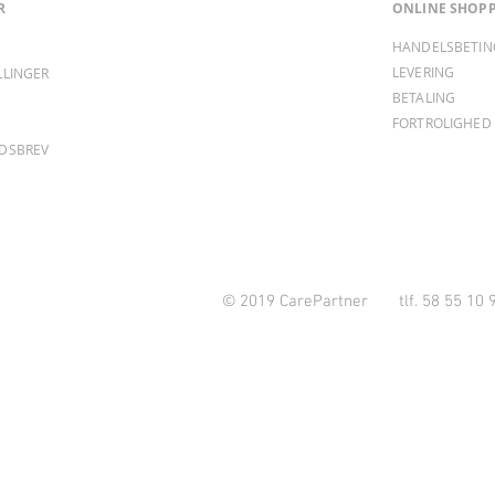
R
ONLINE SHOP
HANDELSBETIN
LEVERING
ILLINGER
BETALING
FORTROLIGHED 
EDSBREV
© 2019 CarePartner tlf. 58 55 