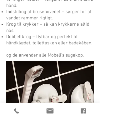
hånd.
Indstilling af brusehovedet – sørger for at
vandet rammer rigtigt.
Krog til krykker – så kan krykkerne altid
nås.
Dobbeltkrog – flytbar og perfekt til
håndklædet, toilettasken eller badekåben.
og de anvender alle Mobeli’s sugekop.