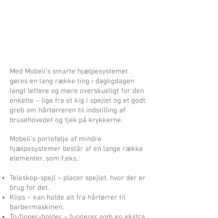
Med Mobeli’s smarte hjælpesystemer
gøres en lang række ting i dagligdagen
langt lettere og mere overskueligt for den
enkelte – lige fra et kig i spejlet og et godt
greb om hårtørreren til indstilling af
brusehovedet og tjek på krykkerne.
Mobeli’s portefølje af mindre
hjælpesystemer består af en lange række
elementer, som f.eks.:
Teleskop-spejl – placer spejlet, hvor der er
brug for det.
Klips – kan holde alt fra hårtørrer til
barbermaskinen.
To-finger-holder – fungerer som en ekstra