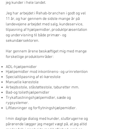
jeg kunder i hele landet.
Jeg har arbejdet i Rehab-branchen i godt og vel
11 år, og har gennem de sidste mange år på
landevejene arbejdet med salg, kundeservice,
tilpasning af hjælpemidler, produktpræsentation
og undervisning til både primær- og
sekundærsektoren.
Har gennem årene beskæftiget mig med mange
forskellige produktområder:
ADL-hjælpemidler
Hjælpemidler mod inkontinens- og urinretention
Specialtilpasning af el-kørestole
Manuelle kørestole
Arbejdsstole, s
tåstøttestole, taburetter mm.
Bad-og toilethjælpemidler
Trykaflastningshjælpemidler, sæde og
rygsystemer.
Liftløsninger og forflytningshjælpemidler.
I min daglige dialog med kunder, slutbrugerne og
pårørende lægger jeg meget vægt på, at jeg altid